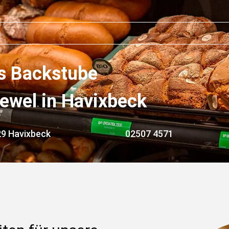
s Backstube 
iewel in Havixbeck
329 Havixbeck
02507 4571