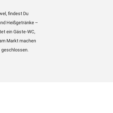
el, findest Du 
und Heißgetränke – 
etet ein Gäste-WC, 
t am Markt machen 
s geschlossen.