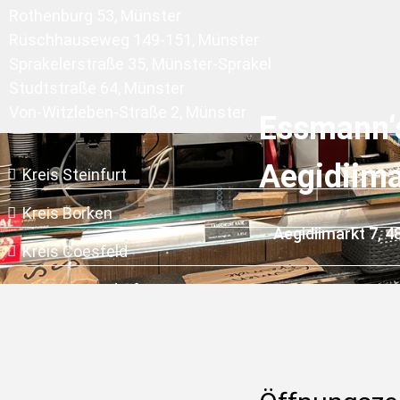
Rothenburg 53, Münster
Rüschhauseweg 149-151, Münster
Sprakelerstraße 35, Münster-Sprakel
Studtstraße 64, Münster
Von-Witzleben-Straße 2, Münster
Essmann‘
Aegidiima
Kreis Steinfurt
Kreis Borken
Aegidiimarkt 7, 
Kreis Coesfeld
Kreis Warendorf
Hamm-Pelkum