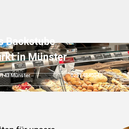
s Backstube 
rkt in Münster
48143 Münster
02514840043