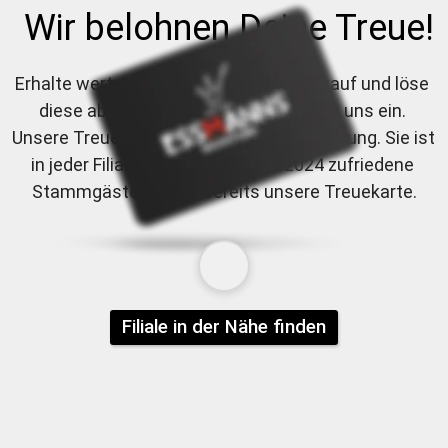
 Wir belohnen Deine Treue
!
Erhalte wertvolle Punkte bei jedem Einkauf und löse 
diese ab einem Euro als Guthaben bei uns ein. 
Unsere Treuekarte benötigt keine Anmeldung. Sie ist 
in jeder Filiale einlösbar. Über 
352024
 zufriedene 
Stammgäste nutzen bereits unsere Treuekarte.
Filiale in der Nähe finden