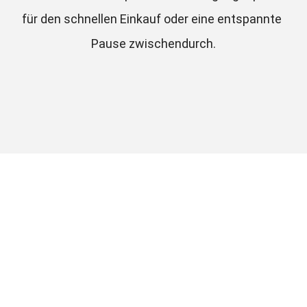
für den schnellen Einkauf oder eine entspannte 
Pause zwischendurch.