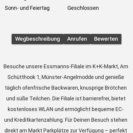
Sonn- und Feiertag
Geschlossen
Wegbeschreibung
Anrufen
Bewerten
Besuche unsere Essmanns-Filiale im K+K-Markt, Am 
Schütthook 1, Münster-Angelmodde und genieße 
täglich ofenfrische Backwaren, knusprige Brötchen 
und süße Teilchen. Die Filiale ist barrierefrei, bietet 
kostenloses WLAN und ermöglicht bequeme EC- 
und Kreditkartenzahlung. Für Deinen Besuch stehen 
direkt am Markt Parkplätze zur Verfügung – perfekt 