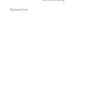
Barrierefrei