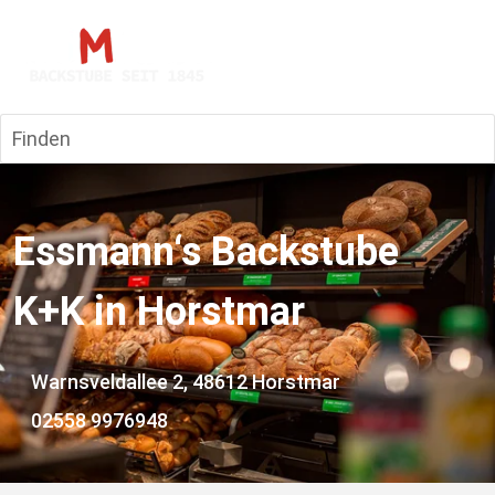
Finden
Essmann‘s Backstube 
K+K in Horstmar
 Warnsveldallee 2, 48612 Horstmar
02558 9976948