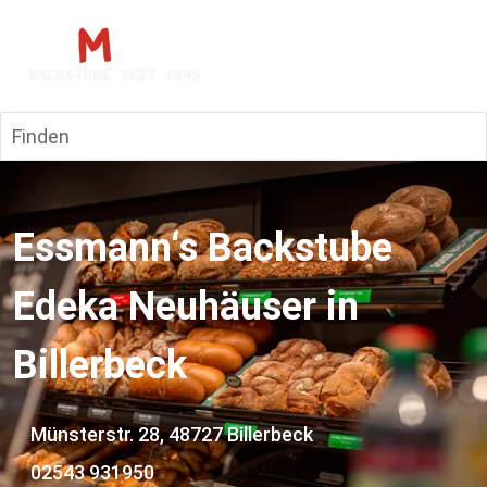
Finden
Essmann‘s Backstube 
Edeka Neuhäuser in 
Billerbeck
    Münsterstr. 28, 48727 Billerbeck
    02543 931950